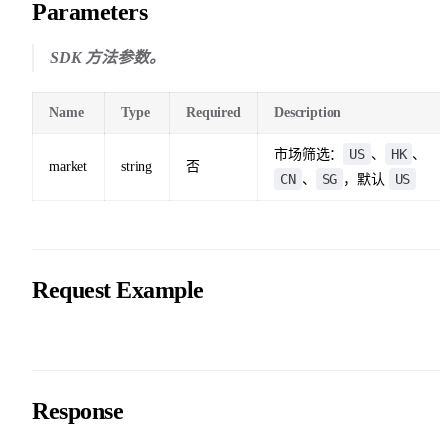
Parameters
SDK 方法参数。
Name
Type
Required
Description
US
HK
市场筛选：
、
、
market
string
否
CN
SG
US
、
，默认
Request Example
Response