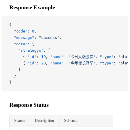
Response Example
{
  "code"
: 
0
,
  "message"
: 
"success"
,
  "data"
: {
    "strategys"
: [
      { 
"id"
: 
19
, 
"name"
: 
"今日大涨股票"
, 
"type"
: 
"plat
      { 
"id"
: 
20
, 
"name"
: 
"今年增长冠军"
, 
"type"
: 
"plat
    ]
  }
}
Response Status
Status
Description
Schema