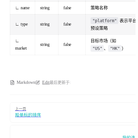
∟ name
string
false
策略名称
"platform"
表示平台
∟ type
string
false
预设策略
∟
目标市场（如
string
false
market
"US"
"HK"
、
）
Markdown
Edit
最后更新于:
Pager
上一页
股单标的排序
我的选