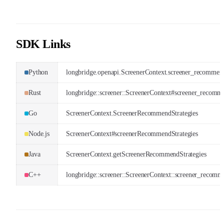
SDK Links
Python
longbridge.openapi.ScreenerContext.screener_recommend
Rust
longbridge::screener::ScreenerContext#screener_recomme
Go
ScreenerContext.ScreenerRecommendStrategies
Node.js
ScreenerContext#screenerRecommendStrategies
Java
ScreenerContext.getScreenerRecommendStrategies
C++
longbridge::screener::ScreenerContext::screener_recomm