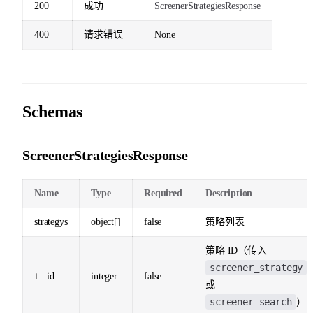
200
成功
ScreenerStrategiesResponse
400
请求错误
None
Schemas
ScreenerStrategiesResponse
Name
Type
Required
Description
strategys
object[]
false
策略列表
策略 ID（传入
screener_strategy
∟ id
integer
false
或
screener_search
）