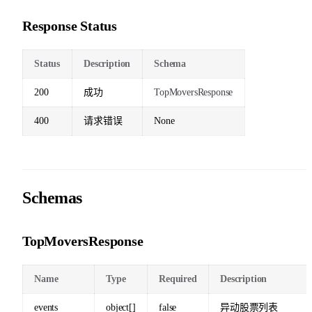
Response Status
Status
Description
Schema
200
成功
TopMoversResponse
400
请求错误
None
Schemas
TopMoversResponse
Name
Type
Required
Description
events
object[]
false
异动股票列表