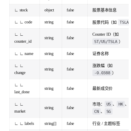
∟ stock
object
false
股票基本信息
∟ ∟ code
string
false
TSLA
股票代码（如
∟ ∟
Counter ID（如
string
false
counter_id
ST/US/TSLA
）
∟ ∟ name
string
false
证券名称
∟ ∟
涨跌幅（如
string
false
change
-0.0388
）
∟ ∟
string
false
最新成交价
last_done
US
HK
∟ ∟
市场：
、
、
string
false
market
CN
SG
、
∟ ∟ labels
string[]
false
行业 / 主题标签