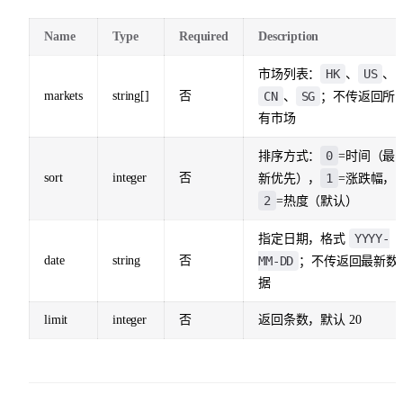
Name
Type
Required
Description
HK
US
市场列表：
、
、
markets
string[]
否
CN
SG
、
；不传返回所
有市场
0
排序方式：
=时间（最
sort
integer
否
1
新优先），
=涨跌幅，
2
=热度（默认）
YYYY-
指定日期，格式
date
string
否
MM-DD
；不传返回最新数
据
limit
integer
否
返回条数，默认 20