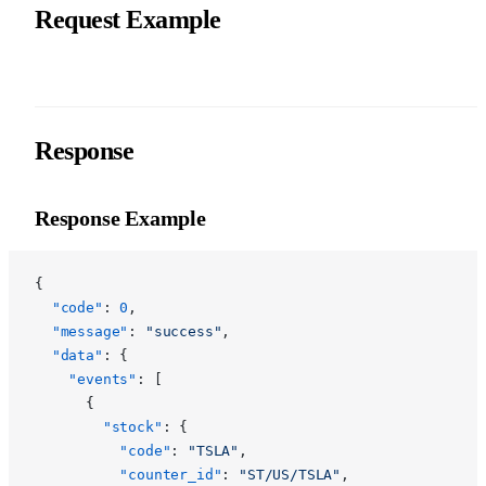
Request Example
Response
Response Example
{
  "code"
: 
0
,
  "message"
: 
"success"
,
  "data"
: {
    "events"
: [
      {
        "stock"
: {
          "code"
: 
"TSLA"
,
          "counter_id"
: 
"ST/US/TSLA"
,