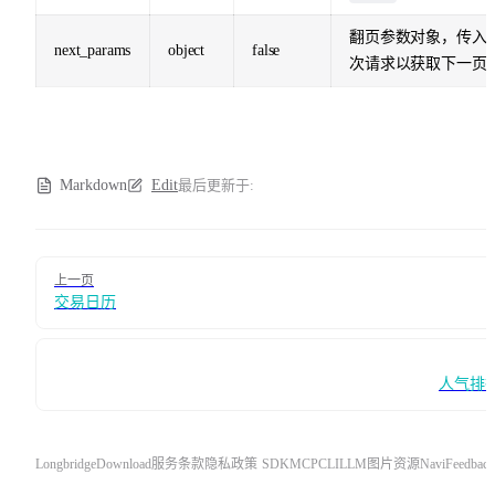
翻页参数对象，传入
next_params
object
false
次请求以获取下一页
Markdown
Edit
最后更新于:
Pager
上一页
交易日历
人气排
Longbridge
Download
服务条款
隐私政策
SDK
MCP
CLI
LLM
图片资源
Navi
Feedback