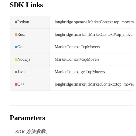
SDK Links
Python
longbridge.openapi.MarketContext.top_movers
Rust
longbridge::market::MarketContext#top_movers
Go
MarketContext.TopMovers
Node.js
MarketContext#topMovers
Java
MarketContext.getTopMovers
C++
longbridge::market::MarketContext::top_movers
Parameters
SDK 方法参数。