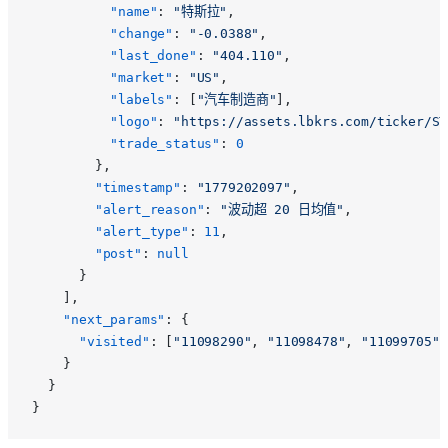
          "name"
: 
"特斯拉"
,
          "change"
: 
"-0.0388"
,
          "last_done"
: 
"404.110"
,
          "market"
: 
"US"
,
          "labels"
: [
"汽车制造商"
],
          "logo"
: 
"https://assets.lbkrs.com/ticker/ST
          "trade_status"
: 
0
        },
        "timestamp"
: 
"1779202097"
,
        "alert_reason"
: 
"波动超 20 日均值"
,
        "alert_type"
: 
11
,
        "post"
: 
null
      }
    ],
    "next_params"
: {
      "visited"
: [
"11098290"
, 
"11098478"
, 
"11099705"
]
    }
  }
}