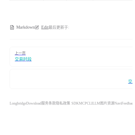
Markdown
Edit
最后更新于:
Pager
上一页
交易时段
交
Longbridge
Download
服务条款
隐私政策
SDK
MCP
CLI
LLM
图片资源
Navi
Feedback