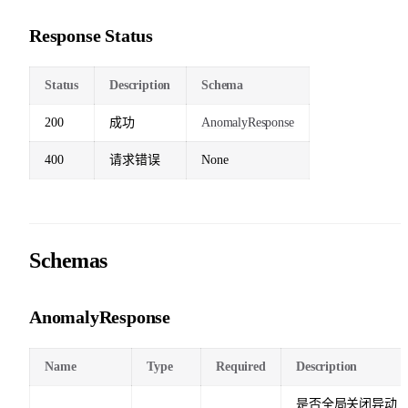
Response Status
Status
Description
Schema
200
成功
AnomalyResponse
400
请求错误
None
Schemas
AnomalyResponse
Name
Type
Required
Description
是否全局关闭异动