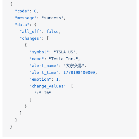
{
  "code"
: 
0
,
  "message"
: 
"success"
,
  "data"
: {
    "all_off"
: 
false
,
    "changes"
: [
      {
        "symbol"
: 
"TSLA.US"
,
        "name"
: 
"Tesla Inc."
,
        "alert_name"
: 
"大宗交易"
,
        "alert_time"
: 
1778198400000
,
        "emotion"
: 
1
,
        "change_values"
: [
          "+5.2%"
        ]
      }
    ]
  }
}