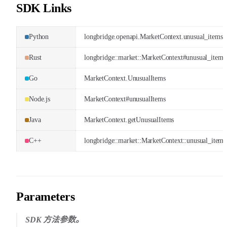
SDK Links
Python
longbridge.openapi.MarketContext.unusual_items
Rust
longbridge::market::MarketContext#unusual_items
Go
MarketContext.UnusualItems
Node.js
MarketContext#unusualItems
Java
MarketContext.getUnusualItems
C++
longbridge::market::MarketContext::unusual_items
Parameters
SDK 方法参数。