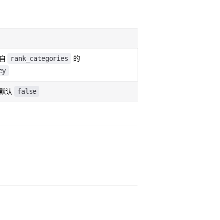
rank_categories
来自
的
ey
false
，默认