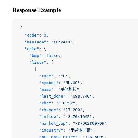
Response Example
{
  "code"
: 
0
,
  "message"
: 
"success"
,
  "data"
: {
    "bmp"
: 
false
,
    "lists"
: [
      {
        "code"
: 
"MU"
,
        "symbol"
: 
"MU.US"
,
        "name"
: 
"美光科技"
,
        "last_done"
: 
"698.740"
,
        "chg"
: 
"0.0252"
,
        "change"
: 
"17.200"
,
        "inflow"
: 
"-347041642"
,
        "market_cap"
: 
"787992890796"
,
        "industry"
: 
"半导体厂商"
,
        "pre_post_price"
: 
"726.600"
,