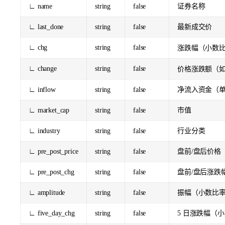
∟ name
string
false
证券名称
∟ last_done
string
false
最新成交价
∟ chg
string
false
涨跌幅（小数
∟ change
string
false
价格涨跌额（
∟ inflow
string
false
净流入资金（
∟ market_cap
string
false
市值
∟ industry
string
false
行业分类
∟ pre_post_price
string
false
盘前/盘后价格
∟ pre_post_chg
string
false
盘前/盘后涨跌
∟ amplitude
string
false
振幅（小数比
∟ five_day_chg
string
false
5 日涨跌幅（