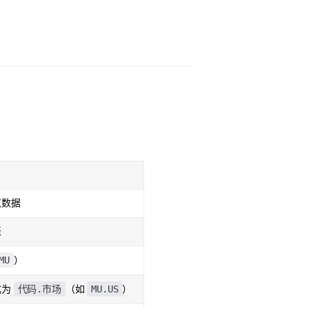
览数据
表
MU
）
代码.市场
MU.US
式为
（如
）