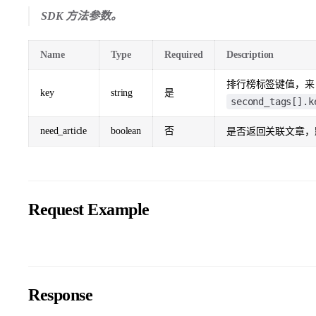
SDK 方法参数。
Name
Type
Required
Description
排行榜标签键值，
key
string
是
second_tags[].k
need_article
boolean
否
是否返回关联文章
Request Example
Response