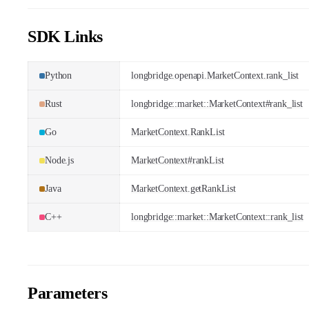
SDK Links
Python
longbridge.openapi.MarketContext.rank_list
Rust
longbridge::market::MarketContext#rank_list
Go
MarketContext.RankList
Node.js
MarketContext#rankList
Java
MarketContext.getRankList
C++
longbridge::market::MarketContext::rank_list
Parameters