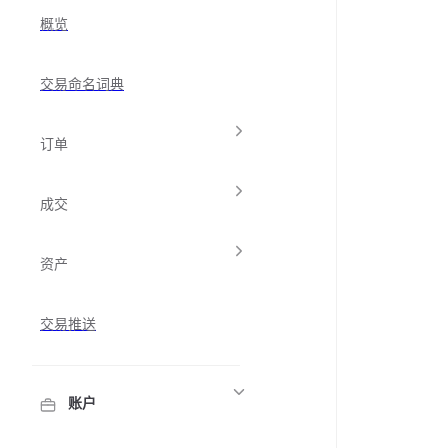
概览
交易命名词典
订单
成交
资产
交易推送
账户