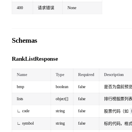
400
请求错误
None
Schemas
RankListResponse
Name
Type
Required
Description
bmp
boolean
false
是否为盘前预
lists
object[]
false
排行榜股票列
∟ code
string
false
股票代码（如
∟ symbol
string
false
标的代码，格