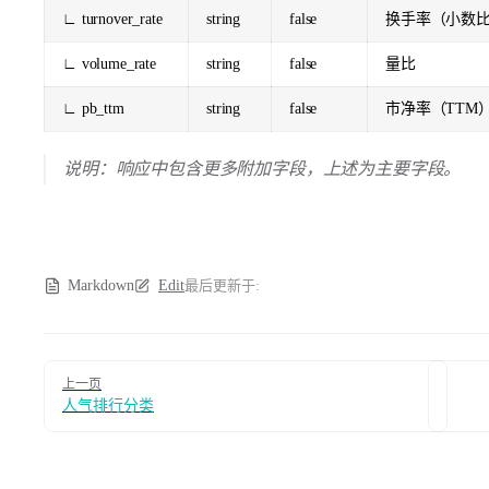
∟ turnover_rate
string
false
换手率（小数
∟ volume_rate
string
false
量比
∟ pb_ttm
string
false
市净率（TTM
说明：响应中包含更多附加字段，上述为主要字段。
Markdown
Edit
最后更新于:
Pager
上一页
人气排行分类