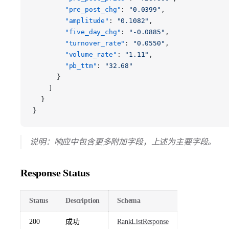
        "pre_post_chg"
: 
"0.0399"
,
        "amplitude"
: 
"0.1082"
,
        "five_day_chg"
: 
"-0.0885"
,
        "turnover_rate"
: 
"0.0550"
,
        "volume_rate"
: 
"1.11"
,
        "pb_ttm"
: 
"32.68"
      }
    ]
  }
}
说明：响应中包含更多附加字段，上述为主要字段。
Response Status
Status
Description
Schema
200
成功
RankListResponse