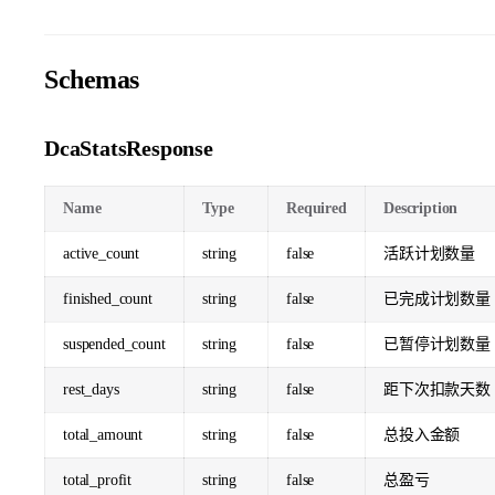
Schemas
DcaStatsResponse
Name
Type
Required
Description
active_count
string
false
活跃计划数量
finished_count
string
false
已完成计划数量
suspended_count
string
false
已暂停计划数量
rest_days
string
false
距下次扣款天数
total_amount
string
false
总投入金额
total_profit
string
false
总盈亏