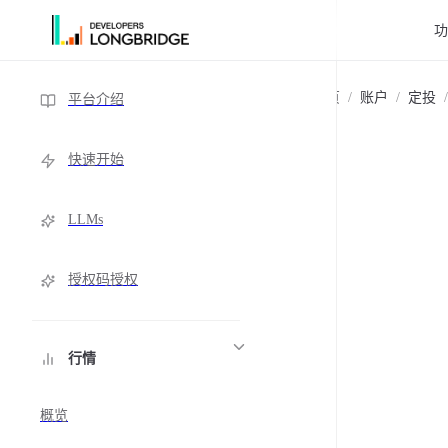
跳转到内容
Sidebar Navigation
主页
/
账户
/
定投
/
平台介绍
快速开始
LLMs
授权码授权
行情
概览