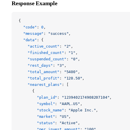
Response Example
{
  "code"
: 
0
,
  "message"
: 
"success"
,
  "data"
: {
    "active_count"
: 
"2"
,
    "finished_count"
: 
"1"
,
    "suspended_count"
: 
"0"
,
    "rest_days"
: 
"3"
,
    "total_amount"
: 
"5400"
,
    "total_profit"
: 
"120.50"
,
    "nearest_plans"
: [
      {
        "plan_id"
: 
"1239402174908207104"
,
        "symbol"
: 
"AAPL.US"
,
        "stock_name"
: 
"Apple Inc."
,
        "market"
: 
"US"
,
        "status"
: 
"Active"
,
        "per_invest_amount"
: 
"100"
,