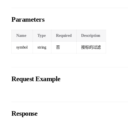
Parameters
Name
Type
Required
Description
symbol
string
否
按标的过滤
Request Example
Response