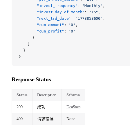
        "invest_frequency"
: 
"Monthly"
,
        "invest_day_of_month"
: 
"15"
,
        "next_trd_date"
: 
"1778853600"
,
        "cum_amount"
: 
"0"
,
        "cum_profit"
: 
"0"
      }
    ]
  }
}
Response Status
Status
Description
Schema
200
成功
DcaStats
400
请求错误
None