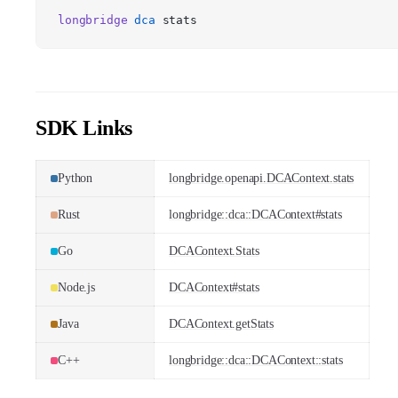
longbridge
dca
stats
SDK Links
Python
longbridge.openapi.DCAContext.stats
Rust
longbridge::dca::DCAContext#stats
Go
DCAContext.Stats
Node.js
DCAContext#stats
Java
DCAContext.getStats
C++
longbridge::dca::DCAContext::stats