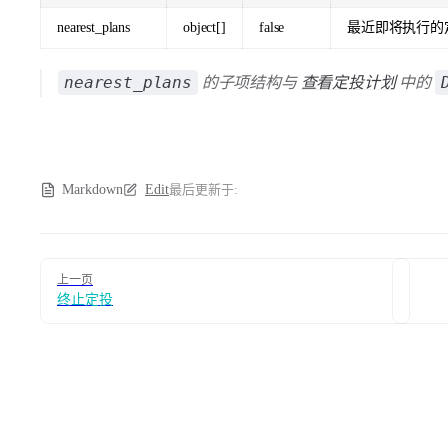
nearest_plans
object[]
false
最近即将执行的定投
nearest_plans
的子项结构与
查看定投计划
中的
Markdown
Edit
最后更新于:
Pager
上一页
终止定投