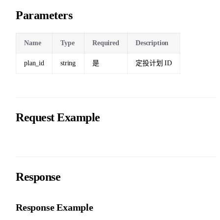
Parameters
Name
Type
Required
Description
plan_id
string
是
定投计划 ID
Request Example
Response
Response Example