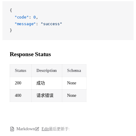
{
  "code"
: 
0
,
  "message"
: 
"success"
}
Response Status
Status
Description
Schema
200
成功
None
400
请求错误
None
Markdown
Edit
最后更新于: