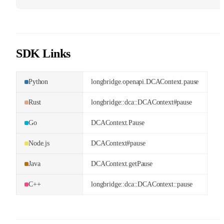
SDK Links
Python
longbridge.openapi.DCAContext.pause
Rust
longbridge::dca::DCAContext#pause
Go
DCAContext.Pause
Node.js
DCAContext#pause
Java
DCAContext.getPause
C++
longbridge::dca::DCAContext::pause