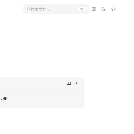
搜索文档…
⌘K
0.HK