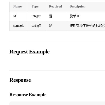
Name
Type
Required
Description
id
integer
是
股单 ID
symbols
string[]
是
按期望顺序排列的标的
Request Example
Response
Response Example