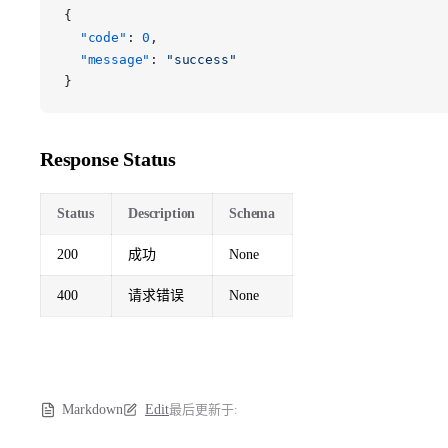
{
  "code"
: 
0
,
  "message"
: 
"success"
}
Response Status
Status
Description
Schema
200
成功
None
400
请求错误
None
Markdown
Edit
最后更新于: