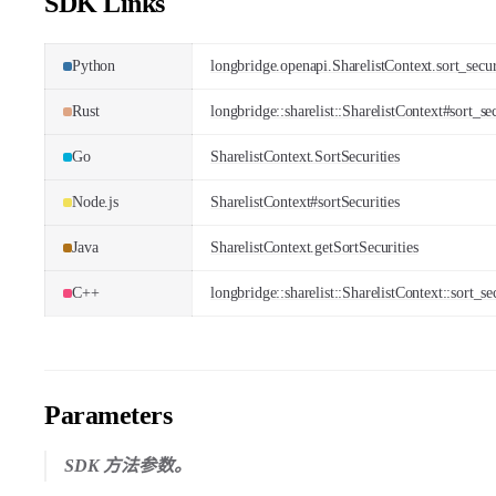
SDK Links
Python
longbridge.openapi.SharelistContext.sort_secur
Rust
longbridge::sharelist::SharelistContext#sort_sec
Go
SharelistContext.SortSecurities
Node.js
SharelistContext#sortSecurities
Java
SharelistContext.getSortSecurities
C++
longbridge::sharelist::SharelistContext::sort_sec
Parameters
SDK 方法参数。