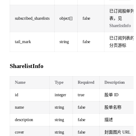
已订阅股单列
subscribed_sharelists
object[]
false
表，见
SharelistInfo
已订阅列表的
tail_mark
string
false
分页游标
SharelistInfo
Name
Type
Required
Description
id
integer
true
股单 ID
name
string
false
股单名称
description
string
false
描述
cover
string
false
封面图片 URL