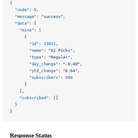
{
  "code"
: 
0
,
  "message"
: 
"success"
,
  "data"
: {
    "mine"
: [
      {
        "id"
: 
15921
,
        "name"
: 
"AI Picks"
,
        "type"
: 
"Regular"
,
        "day_change"
: 
"-0.40"
,
        "ytd_change"
: 
"6.64"
,
        "subscribers"
: 
500
      }
    ],
    "subscribed"
: []
  }
}
Response Status