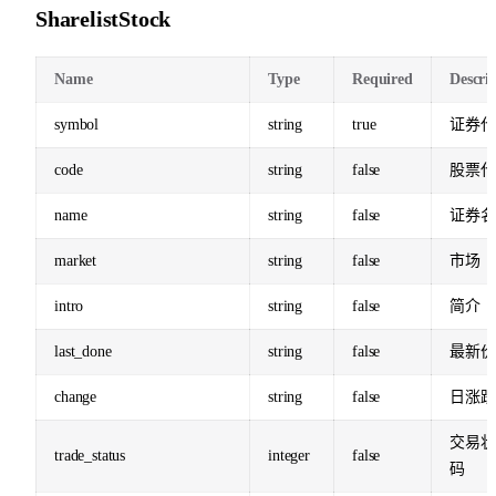
SharelistStock
Name
Type
Required
Descri
symbol
string
true
证券代
code
string
false
股票代
name
string
false
证券名
market
string
false
市场
intro
string
false
简介
last_done
string
false
最新价
change
string
false
日涨跌
交易状
trade_status
integer
false
码