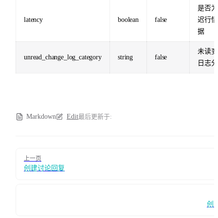
是否为
latency
boolean
false
迟行情
据
未读变
unread_change_log_category
string
false
日志分
Markdown
Edit
最后更新于:
Pager
上一页
创建讨论回复
创