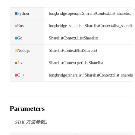
Python
longbridge.openapi.SharelistContext.list_sharelist
Rust
longbridge::sharelist::SharelistContext#list_sharelist
Go
SharelistContext.ListSharelist
Node.js
SharelistContext#listSharelist
Java
SharelistContext.getListSharelist
C++
longbridge::sharelist::SharelistContext::list_sharelist
Parameters
SDK 方法参数。