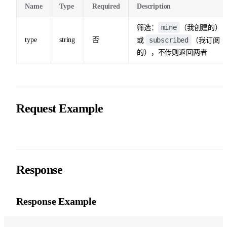
Name
Type
Required
Description
mine
筛选：
（我创建的）
type
string
否
subscribed
或
（我订阅
的），不传则返回两者
Request Example
Response
Response Example