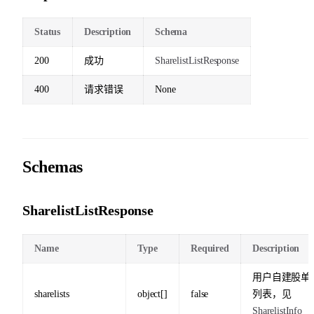
Status
Description
Schema
200
成功
SharelistListResponse
400
请求错误
None
Schemas
SharelistListResponse
Name
Type
Required
Description
用户自建股单
sharelists
object[]
false
列表，见
SharelistInfo