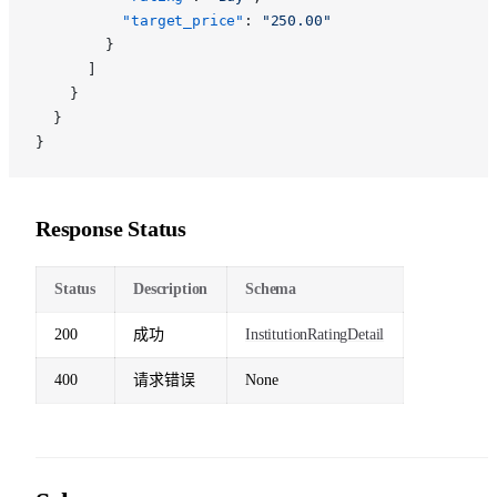
          "target_price"
: 
"250.00"
        }
      ]
    }
  }
}
Response Status
Status
Description
Schema
200
成功
InstitutionRatingDetail
400
请求错误
None