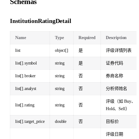
Schemas
InstitutionRatingDetail
Name
Type
Required
Description
list
object[]
是
评级详情列表
list[].symbol
string
是
证券代码
list[].broker
string
否
券商名称
list[].analyst
string
否
分析师姓名
评级（如 Buy、
list[].rating
string
否
Hold、Sell）
list[].target_price
double
否
目标价
评级日期