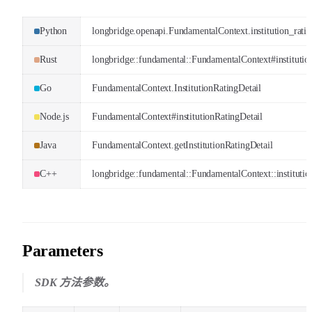
Python
longbridge.openapi.FundamentalContext.institution_ratin
Rust
longbridge::fundamental::FundamentalContext#institution
Go
FundamentalContext.InstitutionRatingDetail
Node.js
FundamentalContext#institutionRatingDetail
Java
FundamentalContext.getInstitutionRatingDetail
C++
longbridge::fundamental::FundamentalContext::institutio
Parameters
SDK 方法参数。