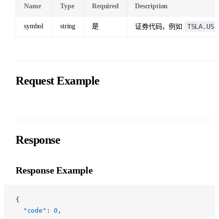
Name
Type
Required
Description
symbol
string
是
TSLA.US
证券代码，例如
Request Example
Response
Response Example
{
  "code"
: 
0
,