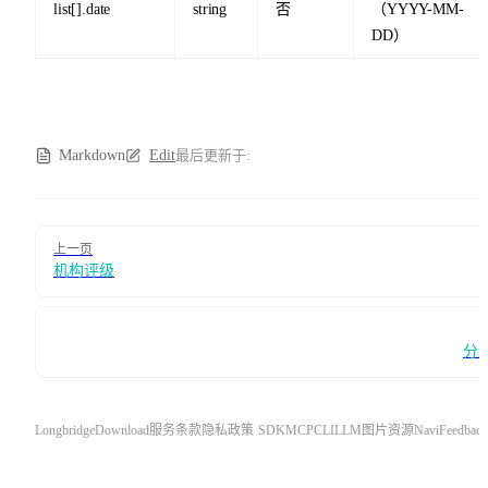
list[].date
string
否
（YYYY-MM-
DD）
Markdown
Edit
最后更新于:
Pager
上一页
机构评级
分
Longbridge
Download
服务条款
隐私政策
SDK
MCP
CLI
LLM
图片资源
Navi
Feedback