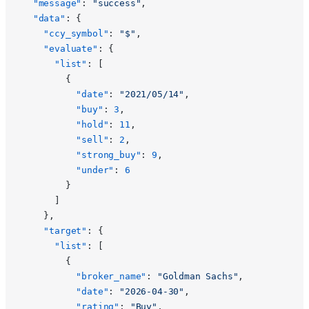
  "message"
: 
"success"
,
  "data"
: {
    "ccy_symbol"
: 
"$"
,
    "evaluate"
: {
      "list"
: [
        {
          "date"
: 
"2021/05/14"
,
          "buy"
: 
3
,
          "hold"
: 
11
,
          "sell"
: 
2
,
          "strong_buy"
: 
9
,
          "under"
: 
6
        }
      ]
    },
    "target"
: {
      "list"
: [
        {
          "broker_name"
: 
"Goldman Sachs"
,
          "date"
: 
"2026-04-30"
,
          "rating"
: 
"Buy"
,