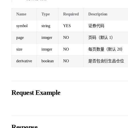
Name
Type
Required
Description
symbol
string
YES
证券代码
page
integer
NO
页码（默认 1）
size
integer
NO
每页数量（默认 20）
derivative
boolean
NO
是否包含衍生品仓位
Request Example
Response