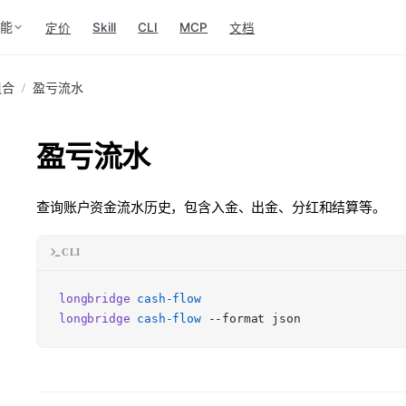
功能
Skill
CLI
MCP
定价
文档
组合
/
盈亏流水
盈亏流水
查询账户资金流水历史，包含入金、出金、分红和结算等。
CLI
longbridge
cash-flow
longbridge
cash-flow
--format json