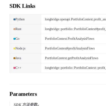
SDK Links
Python
longbridge.openapi.PortfolioContext.profit_an
Rust
longbridge::portfolio::PortfolioContext#profit
Go
PortfolioContext.ProfitAnalysisFlows
Node.js
PortfolioContext#profitAnalysisFlows
Java
PortfolioContext.getProfitAnalysisFlows
C++
longbridge::portfolio::PortfolioContext::profi
Parameters
SDK 方法参数。