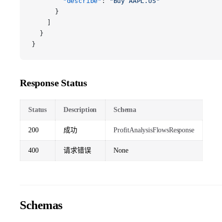
        "describe"
: 
"Buy AAPL.US"
      }
    ]
  }
}
Response Status
Status
Description
Schema
200
成功
ProfitAnalysisFlowsResponse
400
请求错误
None
Schemas