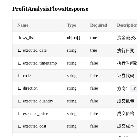
ProfitAnalysisFlowsResponse
Name
Type
Required
Descriptio
flows_list
object[]
true
资金流水
∟ executed_date
string
true
执行日期
∟ executed_timestamp
string
false
执行时间
∟ code
string
false
证券代码
∟ direction
string
false
In
方向：
∟ executed_quantity
string
false
成交数量
∟ executed_price
string
false
成交价格
∟ executed_cost
string
false
成交成本