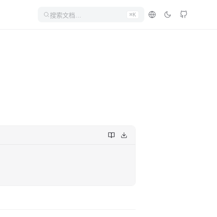
搜索文档…
⌘K