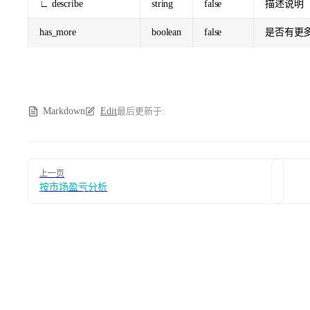
∟ describe
string
false
描述说明
has_more
boolean
false
是否有更
Markdown
Edit
最后更新于:
Pager
上一页
按市场盈亏分析