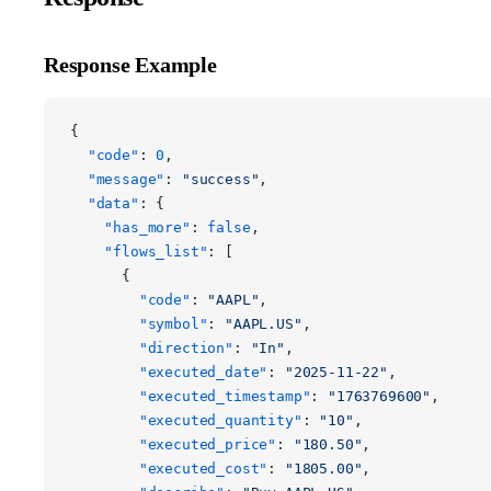
Response Example
{
  "code"
: 
0
,
  "message"
: 
"success"
,
  "data"
: {
    "has_more"
: 
false
,
    "flows_list"
: [
      {
        "code"
: 
"AAPL"
,
        "symbol"
: 
"AAPL.US"
,
        "direction"
: 
"In"
,
        "executed_date"
: 
"2025-11-22"
,
        "executed_timestamp"
: 
"1763769600"
,
        "executed_quantity"
: 
"10"
,
        "executed_price"
: 
"180.50"
,
        "executed_cost"
: 
"1805.00"
,