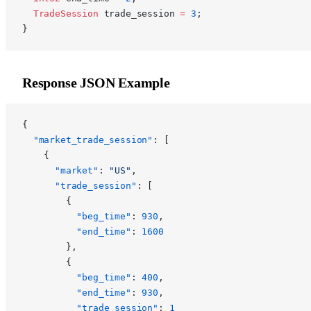
  TradeSession
 trade_session 
=
 3
;
}
Response JSON Example
{
  "market_trade_session"
: [
    {
      "market"
: 
"US"
,
      "trade_session"
: [
        {
          "beg_time"
: 
930
,
          "end_time"
: 
1600
        },
        {
          "beg_time"
: 
400
,
          "end_time"
: 
930
,
          "trade_session"
: 
1