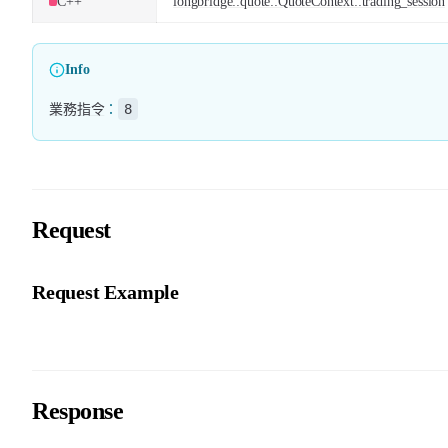
C++
longbridge::quote::QuoteContext::trading_session
Info
8
業務指令
：
Request
Request Example
Response