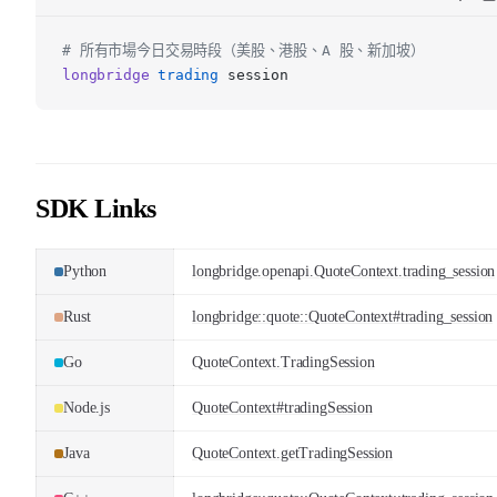
# 所有市場今日交易時段（美股、港股、A 股、新加坡）
longbridge
trading
session
SDK Links
Python
longbridge.openapi.QuoteContext.trading_session
Rust
longbridge::quote::QuoteContext#trading_session
Go
QuoteContext.TradingSession
Node.js
QuoteContext#tradingSession
Java
QuoteContext.getTradingSession