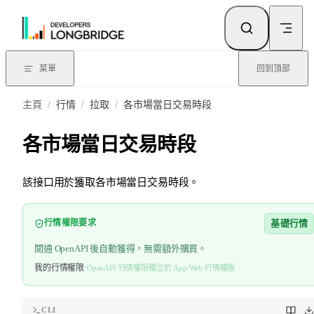
跳轉到內容
菜單
回到頂部
主頁
/
行情
/
拉取
/
各市場當日交易時段
各市場當日交易時段
該接口用於獲取各市場當日交易時段。
基礎行情
行情權限要求
開通 OpenAPI 後自動獲得，無需額外購買。
我的行情權限
·
OpenAPI 行情權限獨立於 App/Web 行情權限
CLI