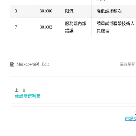
3
301606
限流
降低請求頻次
服務端內部
請重試或聯繫技術人
7
301602
錯誤
員處理
Markdown
Edit
最後更新
Pager
上一頁
輪證篩選列表
市場