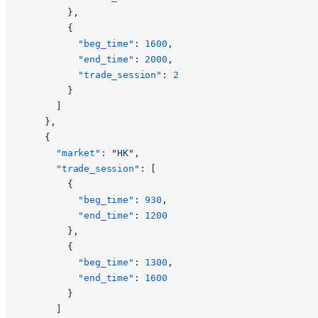
        },
        {
          "beg_time"
: 
1600
,
          "end_time"
: 
2000
,
          "trade_session"
: 
2
        }
      ]
    },
    {
      "market"
: 
"HK"
,
      "trade_session"
: [
        {
          "beg_time"
: 
930
,
          "end_time"
: 
1200
        },
        {
          "beg_time"
: 
1300
,
          "end_time"
: 
1600
        }
      ]