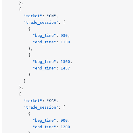
    },
    {
      "market"
: 
"CN"
,
      "trade_session"
: [
        {
          "beg_time"
: 
930
,
          "end_time"
: 
1130
        },
        {
          "beg_time"
: 
1300
,
          "end_time"
: 
1457
        }
      ]
    },
    {
      "market"
: 
"SG"
,
      "trade_session"
: [
        {
          "beg_time"
: 
900
,
          "end_time"
: 
1200