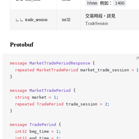
hhmm
1400
例如：
交易時段，詳見
∟∟ trade_session
int32
TradeSession
Protobuf
p
message
 MarketTradePeriodResponse
 {
  repeated
 MarketTradePeriod
 market_trade_session 
=
 1
}
message
 MarketTradePeriod
 {
  string
 market 
=
 1
;
  repeated
 TradePeriod
 trade_session 
=
 2
;
}
message
 TradePeriod
 {
  int32
 beg_time 
=
 1
;
  int32
 end_time 
=
 2
;