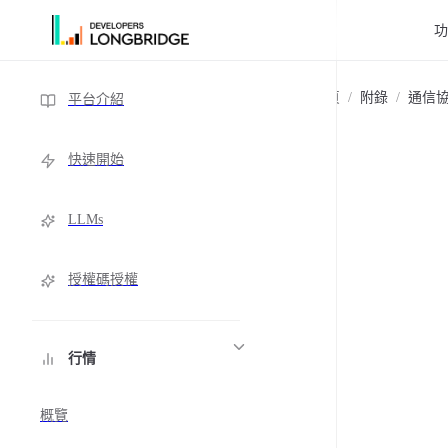
跳轉到內容
Sidebar Navigation
主頁
/
附錄
/
通信
平台介紹
快速開始
LLMs
授權碼授權
行情
概覽