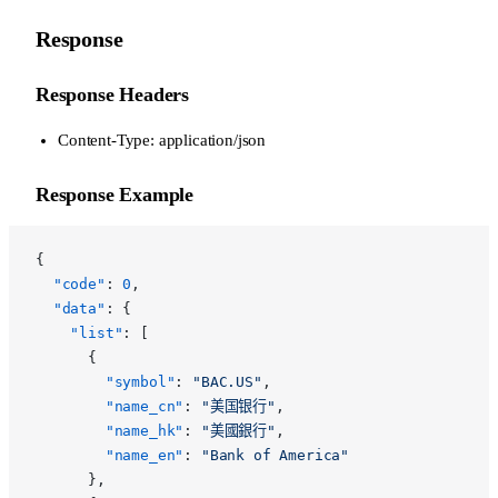
Response
Response Headers
Content-Type: application/json
Response Example
{
  "code"
: 
0
,
  "data"
: {
    "list"
: [
      {
        "symbol"
: 
"BAC.US"
,
        "name_cn"
: 
"美国银行"
,
        "name_hk"
: 
"美國銀行"
,
        "name_en"
: 
"Bank of America"
      },