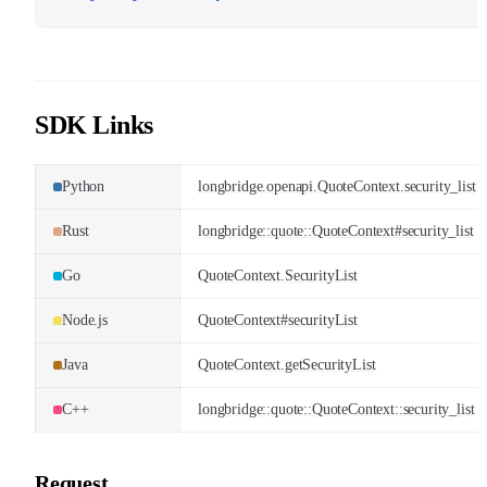
SDK Links
Python
longbridge.openapi.QuoteContext.security_list
Rust
longbridge::quote::QuoteContext#security_list
Go
QuoteContext.SecurityList
Node.js
QuoteContext#securityList
Java
QuoteContext.getSecurityList
C++
longbridge::quote::QuoteContext::security_list
Request