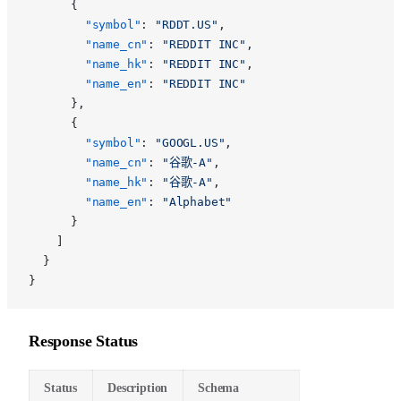
      {
        "symbol"
: 
"RDDT.US"
,
        "name_cn"
: 
"REDDIT INC"
,
        "name_hk"
: 
"REDDIT INC"
,
        "name_en"
: 
"REDDIT INC"
      },
      {
        "symbol"
: 
"GOOGL.US"
,
        "name_cn"
: 
"谷歌-A"
,
        "name_hk"
: 
"谷歌-A"
,
        "name_en"
: 
"Alphabet"
      }
    ]
  }
}
Response Status
Status
Description
Schema