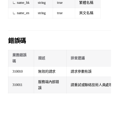
∟ name_hk
string
true
繁體名稱
∟ name_en
string
true
英文名稱
錯誤碼
業務錯誤
描述
排查建議
碼
310010
無效的請求
請求參數有誤
服務端內部錯
310011
請重試或聯絡技術人員處理
誤