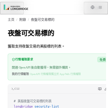
跳轉到內容
菜單
回到頂部
主頁
/
附錄
/
夜盤可交易標的
夜盤可交易標的
獲取支持夜盤交易的美股標的列表。
行情權限要求
免費
開通 OpenAPI 後自動獲得，無需額外購買。
我的行情權限
·
OpenAPI 行情權限獨立於 App/Web 行情權限
CLI
# 美股夜盤可交易標的列表
longbridge
security-list