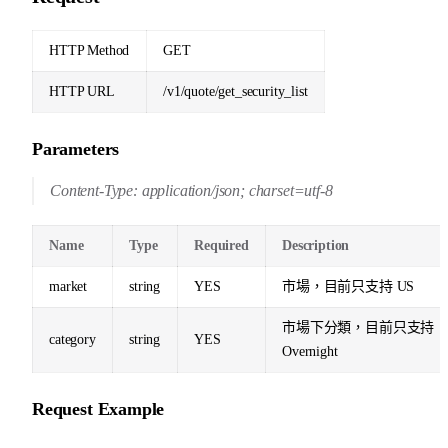
HTTP Method
GET
HTTP URL
/v1/quote/get_security_list
Parameters
Content-Type: application/json; charset=utf-8
Name
Type
Required
Description
market
string
YES
市場，目前只支持 US
市場下分類，目前只支持
category
string
YES
Overnight
Request Example