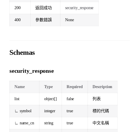
200
返回成功
security_response
400
參數錯誤
None
Schemas
security_response
Name
Type
Required
Description
list
object[]
false
列表
∟ symbol
integer
true
標的代碼
∟ name_cn
string
true
中文名稱