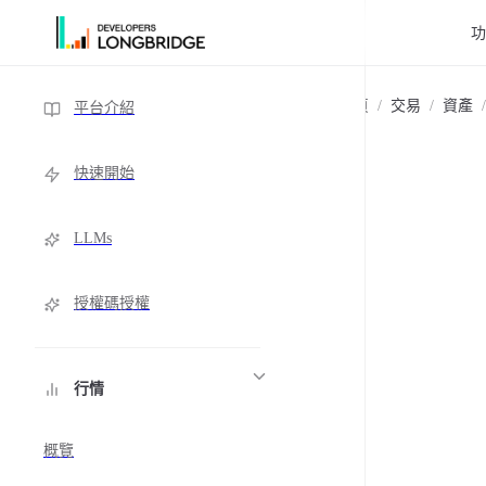
跳轉到內容
Sidebar Navigation
主頁
/
交易
/
資產
/
平台介紹
快速開始
LLMs
授權碼授權
行情
概覽