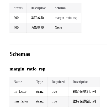
Status
Description
Schema
200
返回成功
margin_ratio_rsp
400
內部錯誤
None
Schemas
margin_ratio_rsp
Name
Type
Required
Description
im_factor
string
true
初始保證金比例
mm_factor
string
true
維持保證金比例