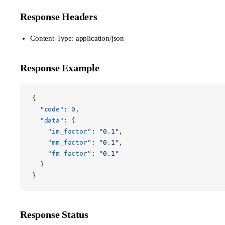
Response Headers
Content-Type: application/json
Response Example
{
  "code"
: 
0
,
  "data"
: {
    "im_factor"
: 
"0.1"
,
    "mm_factor"
: 
"0.1"
,
    "fm_factor"
: 
"0.1"
  }
}
Response Status