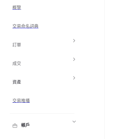
概覽
交易命名詞典
訂單
成交
資產
交易推播
帳戶