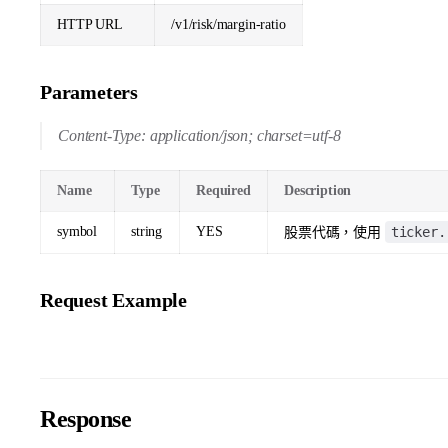
HTTP URL
/v1/risk/margin-ratio
Parameters
Content-Type: application/json; charset=utf-8
Name
Type
Required
Description
symbol
string
YES
ticker.
股票代碼，使用
Request Example
Response