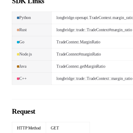
SDK Links
Python
longbridge.openapi.TradeContext.margin_rati
Rust
longbridge::trade::TradeContext#margin_ratio
Go
TradeContext.MarginRatio
Node.js
TradeContext#marginRatio
Java
TradeContext.getMarginRatio
C++
longbridge::trade::TradeContext::margin_ratio
Request
HTTP Method
GET