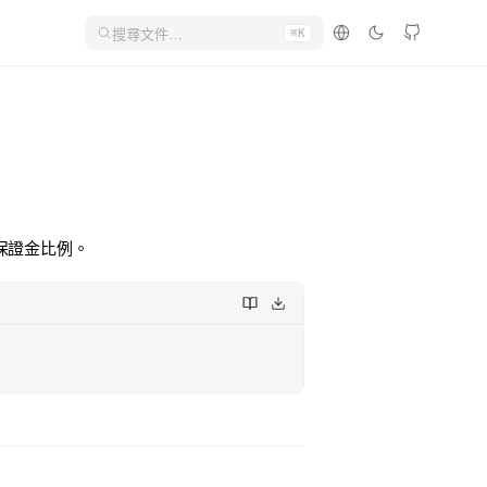
搜尋文件…
⌘K
保證金比例。