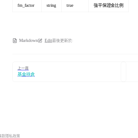
fm_factor
string
true
強平保證金比例
Markdown
Edit
最後更新於:
Pager
上一頁
基金持倉
條款
隱私政策