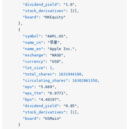
      "dividend_yield"
: 
"1.6"
,
      "stock_derivatives"
: [
2
],
      "board"
: 
"HKEquity"
    },
    {
      "symbol"
: 
"AAPL.US"
,
      "name_cn"
: 
"苹果"
,
      "name_en"
: 
"Apple Inc."
,
      "exchange"
: 
"NASD"
,
      "currency"
: 
"USD"
,
      "lot_size"
: 
1
,
      "total_shares"
: 
1631944100
,
      "circulating_shares"
: 
16302661350
,
      "eps"
: 
"5.669"
,
      "eps_ttm"
: 
"6.0771"
,
      "bps"
: 
"4.40197"
,
      "dividend_yield"
: 
"0.85"
,
      "stock_derivatives"
: [
1
],
      "board"
: 
"USMain"
    }