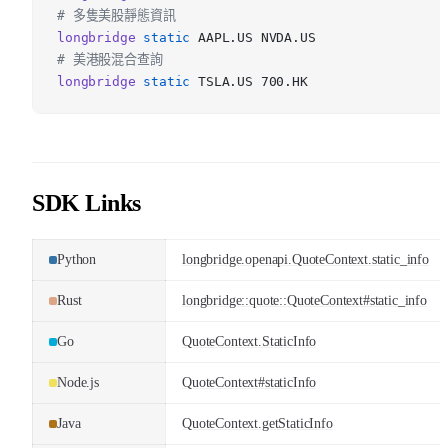
# 多隻美股靜態資訊
longbridge
static
AAPL.US NVDA.US
# 美港股混合查詢
longbridge
static
TSLA.US 700.HK
SDK Links
Python
longbridge.openapi.QuoteContext.static_info
Rust
longbridge::quote::QuoteContext#static_info
Go
QuoteContext.StaticInfo
Node.js
QuoteContext#staticInfo
Java
QuoteContext.getStaticInfo