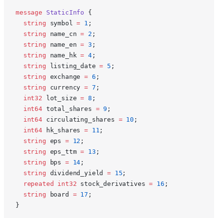
message
 StaticInfo
 {
  string
 symbol 
=
 1
;
  string
 name_cn 
=
 2
;
  string
 name_en 
=
 3
;
  string
 name_hk 
=
 4
;
  string
 listing_date 
=
 5
;
  string
 exchange 
=
 6
;
  string
 currency 
=
 7
;
  int32
 lot_size 
=
 8
;
  int64
 total_shares 
=
 9
;
  int64
 circulating_shares 
=
 10
;
  int64
 hk_shares 
=
 11
;
  string
 eps 
=
 12
;
  string
 eps_ttm 
=
 13
;
  string
 bps 
=
 14
;
  string
 dividend_yield 
=
 15
;
  repeated
 int32
 stock_derivatives 
=
 16
;
  string
 board 
=
 17
;
}