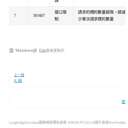
誤
接口限
請求的標的數量超限，請減
7
301607
制
少單次請求標的數量
Markdown
Edit
最後更新於:
Pager
上一頁
K 線
實
Longbridge
Download
服務條款
隱私政策
SDK
MCP
CLI
LLM
圖片資源
Navi
Feedback