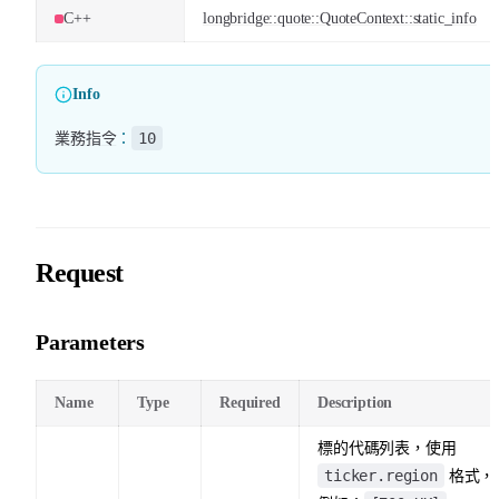
C++
longbridge::quote::QuoteContext::static_info
Info
10
業務指令
：
Request
Parameters
Name
Type
Required
Description
標的代碼列表，使用
ticker.region
格式，