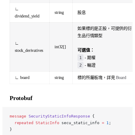
∟
string
股息
dividend_yield
如果標的是正股，可提供的衍
生品行情類型
∟
int32[]
可選值：
stock_derivatives
1
- 期權
2
- 輪證
∟ board
string
標的所屬板塊，詳見
Board
Protobuf
p
message
 SecurityStaticInfoResponse
 {
  repeated
 StaticInfo
 secu_static_info 
=
 1
;
}