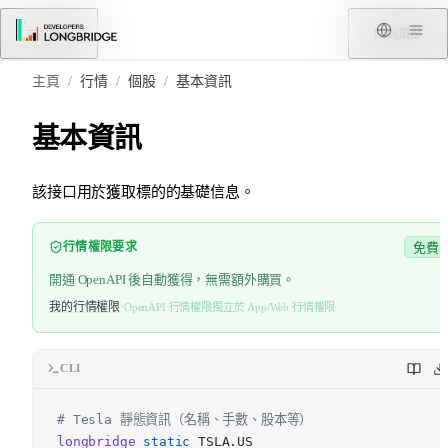
跳轉到內容
菜單
回到頂部
主頁
/
行情
/
個股
/
基本資訊
基本資訊
該接口用於獲取標的的基礎信息。
行情權限要求
免費
開通 OpenAPI 後自動獲得，無需額外購買。
我的行情權限
·
OpenAPI 行情權限獨立於 App/Web 行情權限
CLI
# Tesla 靜態資訊（名稱、手數、股本等）
longbridge
static
TSLA.US