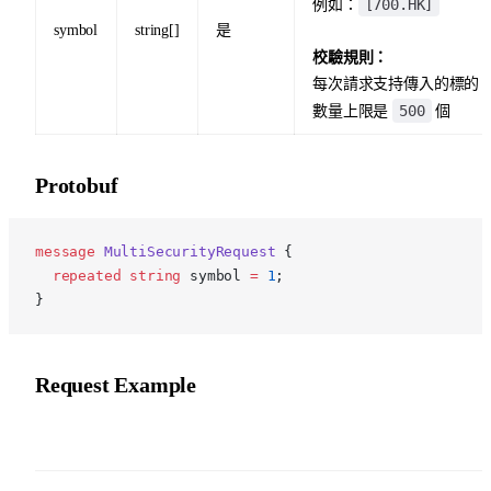
[700.HK]
例如：
symbol
string[]
是
校驗規則：
每次請求支持傳入的標的
500
數量上限是
個
Protobuf
p
message
 MultiSecurityRequest
 {
  repeated
 string
 symbol 
=
 1
;
}
Request Example