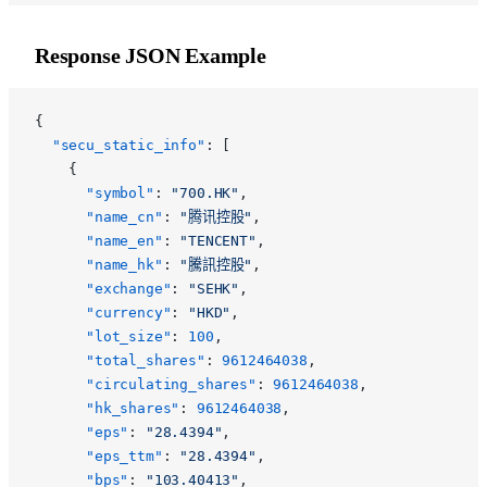
Response JSON Example
{
  "secu_static_info"
: [
    {
      "symbol"
: 
"700.HK"
,
      "name_cn"
: 
"腾讯控股"
,
      "name_en"
: 
"TENCENT"
,
      "name_hk"
: 
"騰訊控股"
,
      "exchange"
: 
"SEHK"
,
      "currency"
: 
"HKD"
,
      "lot_size"
: 
100
,
      "total_shares"
: 
9612464038
,
      "circulating_shares"
: 
9612464038
,
      "hk_shares"
: 
9612464038
,
      "eps"
: 
"28.4394"
,
      "eps_ttm"
: 
"28.4394"
,
      "bps"
: 
"103.40413"
,