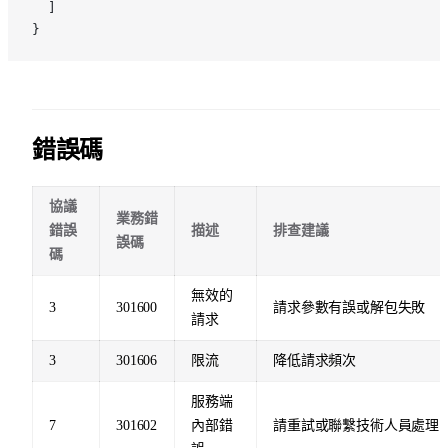
  ]
}
錯誤碼
協議
業務錯
錯誤
描述
排查建議
誤碼
碼
無效的
3
301600
請求參數有誤或解包失敗
請求
3
301606
限流
降低請求頻次
服務端
7
301602
內部錯
請重試或聯繫技術人員處理