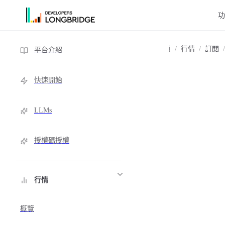
跳轉到內容
Sidebar Navigation
主頁
/
行情
/
訂閱
/
平台介紹
快速開始
LLMs
授權碼授權
行情
概覽