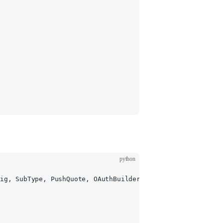
python
ig, SubType, PushQuote, OAuthBuilder