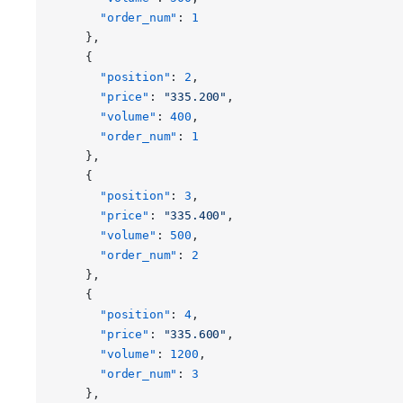
      "order_num"
: 
1
    },
    {
      "position"
: 
2
,
      "price"
: 
"335.200"
,
      "volume"
: 
400
,
      "order_num"
: 
1
    },
    {
      "position"
: 
3
,
      "price"
: 
"335.400"
,
      "volume"
: 
500
,
      "order_num"
: 
2
    },
    {
      "position"
: 
4
,
      "price"
: 
"335.600"
,
      "volume"
: 
1200
,
      "order_num"
: 
3
    },