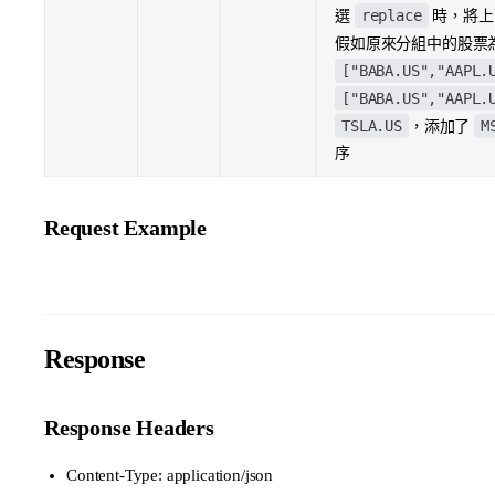
replace
選
時，將上
假如原來分組中的股票
["BABA.US","AAPL.
["BABA.US","AAPL.
TSLA.US
M
，添加了
序
Request Example
Response
Response Headers
Content-Type: application/json