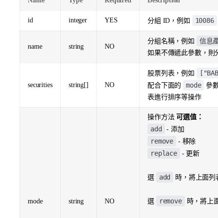
Name
Type
Required
Description
id
integer
YES
10086
分組 ID，例如
信息
分組名稱，例如
name
string
NO
如果不傳遞此參數，則
["BA
股票列表，例如
securities
string[]
NO
mode
配合下面的
參數
表進行排序等操作
操作方法
可選值：
add
- 添加
remove
- 移除
replace
- 更新
add
選
時，將上面列
remove
mode
string
NO
選
時，將上