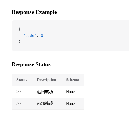
Response Example
{
  "code"
: 
0
}
Response Status
Status
Description
Schema
200
返回成功
None
500
內部錯誤
None