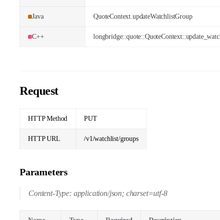
Java
QuoteContext.updateWatchlistGroup
C++
longbridge::quote::QuoteContext::update_watc
Request
HTTP Method
PUT
HTTP URL
/v1/watchlist/groups
Parameters
Content-Type: application/json; charset=utf-8