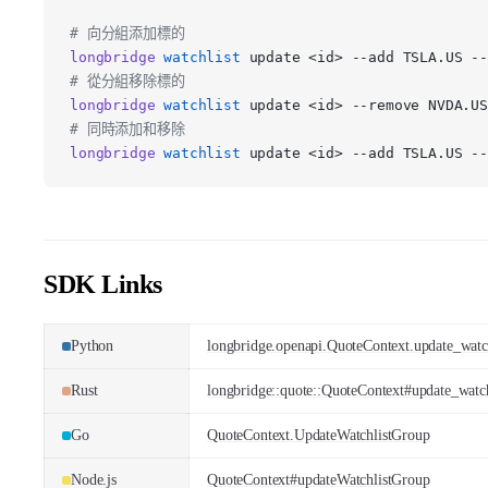
# 向分組添加標的
longbridge
watchlist
update <id> --add TSLA.US --
# 從分組移除標的
longbridge
watchlist
update <id> --remove NVDA.US
# 同時添加和移除
longbridge
watchlist
update <id> --add TSLA.US --
SDK Links
Python
longbridge.openapi.QuoteContext.update_watc
Rust
longbridge::quote::QuoteContext#update_watc
Go
QuoteContext.UpdateWatchlistGroup
Node.js
QuoteContext#updateWatchlistGroup