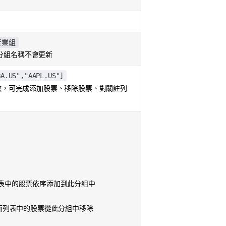
產業組
分組名稱不會更新
BA.US","AAPL.US"]
，可完成添加股票、移除股票、對關註列
表中的股票依序添加到此分組中
面列表中的股票從此分組中移除