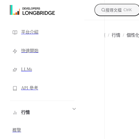
搜尋文檔
跳轉到內容
Ctrl
K
Sidebar Navigation
平台介紹
主頁
/
行情
/
個性
快速開始
LLMs
API 參考
行情
概覽