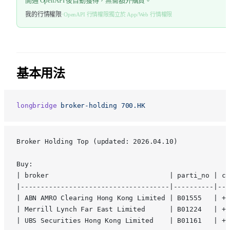
開通 OpenAPI 後自動獲得，無需額外購買。
我的行情權限
·
OpenAPI 行情權限獨立於 App/Web 行情權限
基本用法
longbridge
 broker-holding
 700.HK
Broker Holding Top (updated: 2026.04.10)
Buy:
| broker                              | parti_no | ch
|-------------------------------------|----------|---
| ABN AMRO Clearing Hong Kong Limited | B01555   | +1
| Merrill Lynch Far East Limited      | B01224   | +1
| UBS Securities Hong Kong Limited    | B01161   | +9