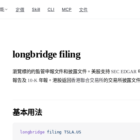
功能
Skill
CLI
MCP
定價
文件
longbridge filing
瀏覽標的的監管申報文件和披露文件。美股支持
SEC EDGAR
報告及
10-K
年報。港股返回
香港聯合交易所
的交易所披露文
基本用法
longbridge
 filing
 TSLA.US