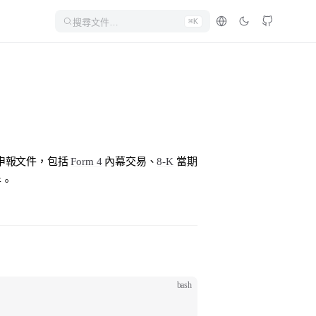
搜尋文件…
⌘K
申報文件，包括
Form 4
內幕交易、
8-K
當期
件。
bash