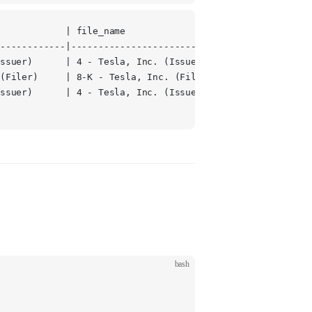
            | file_name                  | files | publis
------------|----------------------------|-------|-------
ssuer)      | 4 - Tesla, Inc. (Issuer)   | 1     | 2026-0
(Filer)     | 8-K - Tesla, Inc. (Filer)  | 2     | 2026-0
ssuer)      | 4 - Tesla, Inc. (Issuer)   | 1     | 2026-0
bash