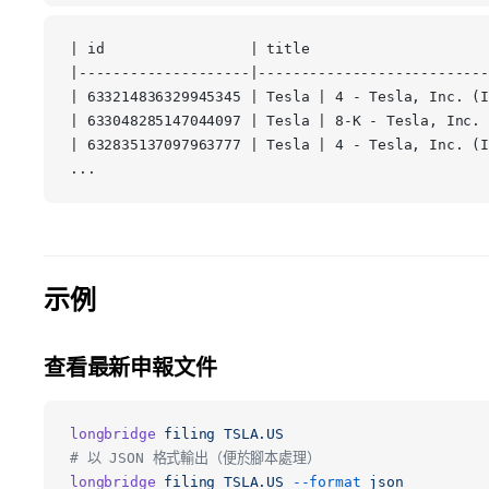
| id                 | title                     
|--------------------|---------------------------
| 633214836329945345 | Tesla | 4 - Tesla, Inc. (I
| 633048285147044097 | Tesla | 8-K - Tesla, Inc. 
| 632835137097963777 | Tesla | 4 - Tesla, Inc. (I
...
示例
查看最新申報文件
longbridge
 filing
 TSLA.US
# 以 JSON 格式輸出（便於腳本處理）
longbridge
 filing
 TSLA.US
 --format
 json