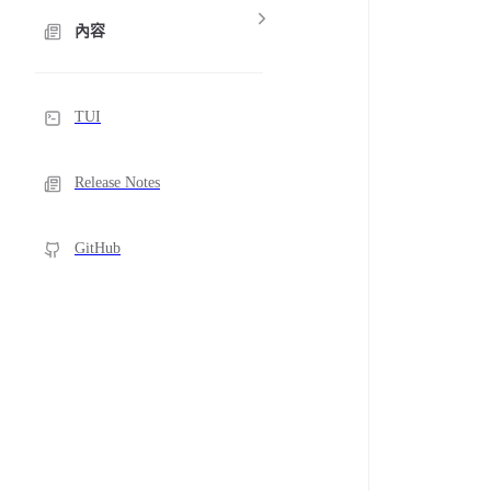
內容
TUI
Release Notes
GitHub