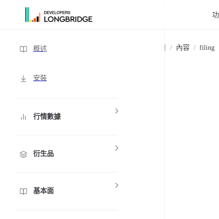
跳轉到內容
Sidebar Navigation
主頁
/
內容
/
filing
概述
安裝
行情數據
衍生品
基本面