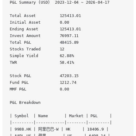
P&L Summary (USD)  2023-12-04 ~ 2026-04-17
Total Asset          125413.01
Initial Asset        0.00
Ending Asset         125413.01
Invest Amount        76997.11
Total P&L            48415.89
Stocks Traded        12
Simple Yield         62.88%
TWR                  58.41%
Stock P&L            47203.15
Fund P&L             1212.74
MMF P&L              0.00
P&L Breakdown
| Symbol  | Name       | Market | P&L     |
|---------|------------|--------|---------|
| 9988.HK | 阿里巴巴-W | HK     | 18406.9 |
| AAPL.US | 蘋果       | US     | 6498.14 |